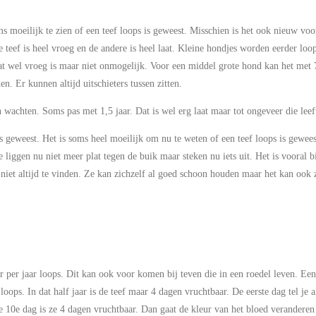
oms moeilijk te zien of een teef loops is geweest. Misschien is het ook nieuw vo
 teef is heel vroeg en de andere is heel laat. Kleine hondjes worden eerder lo
 wel vroeg is maar niet onmogelijk. Voor een middel grote hond kan het met 
. Er kunnen altijd uitschieters tussen zitten.
 wachten. Soms pas met 1,5 jaar. Dat is wel erg laat maar tot ongeveer die lee
is geweest. Het is soms heel moeilijk om nu te weten of een teef loops is gewee
 liggen nu niet meer plat tegen de buik maar steken nu iets uit. Het is vooral bi
niet altijd te vinden. Ze kan zichzelf al goed schoon houden maar het kan ook zi
 per jaar loops. Dit kan ook voor komen bij teven die in een roedel leven. Een 
loops. In dat half jaar is de teef maar 4 dagen vruchtbaar. De eerste dag tel je 
 10e dag is ze 4 dagen vruchtbaar. Dan gaat de kleur van het bloed veranderen 