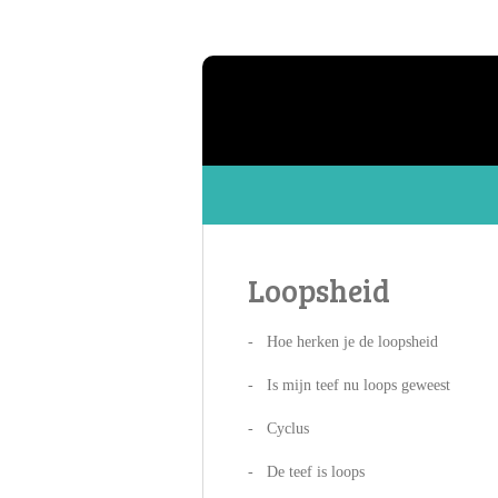
Ga
direct
naar
de
hoofdinhoud
Loopsheid
- Hoe herken je de loopsheid
- Is mijn teef nu loops geweest
- Cyclus
- De teef is loops