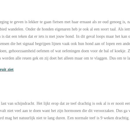
ing te geven is lekker te gaan fietsen met haar ernaast als ze oud genoeg is, 
bied wandelen. Onder de honden eigenaren heb je ook al een soort taal. Als iema
 is dat een teken dat er iets is met jouw hond. In dit geval loops maar het kan
 Mensen die het signaal begrijpen lijnen vaak ook hun hond aan of lopen een ande
e doen, gehoorzaamheid oefenen of wat oefeningen doen voor de bal of koekje. Z
 worden alle reuen gek en zij doet het alleen maar om te vlaggen. Dus om te lat
uit ziet
t van schijndracht. Het lijkt erop dat ze teef drachtig is ook al is er nooit ee
r valt niet veel aan te doen want het zijn hormonen die dit veroorzaken. Dus ga 
ard mag het natuurlijk niet te lang duren. Een normale teef is 9 weken drachtig.