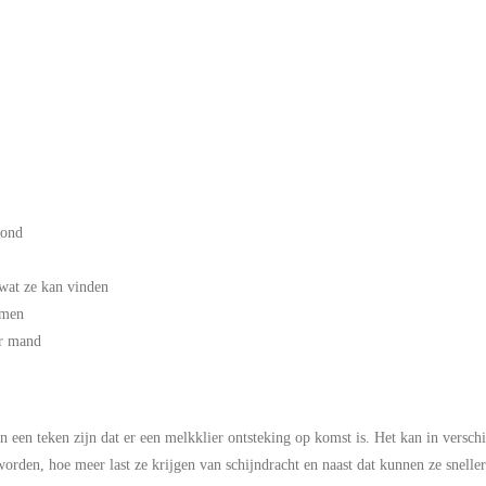
hond
 wat ze kan vinden
rmen
ar mand
 kan een teken zijn dat er een melkklier ontsteking op komst is. Het kan in vers
 worden, hoe meer last ze krijgen van schijndracht en naast dat kunnen ze snell