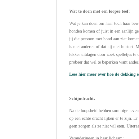
Wat te doen met een loopse teef:
Wat je kan doen om haar toch haar beweg
honden komen of juist in een aanlijn ge
jij die persoon met hond aan ziet komen
is met anderen of dat hij niet luistert.
lekker uitdagen door zoek spelletjes t
probeer dat wel te beperken want anders
Lees hier meer over hoe de dekking er
Schijndracht:
Na de loopsheid hebben sommige teven las
op een echte dracht lijken er te zijn. E
geen zorgen als ze niet wil eten. Uitera
Veranderingen in haar lichaam
: