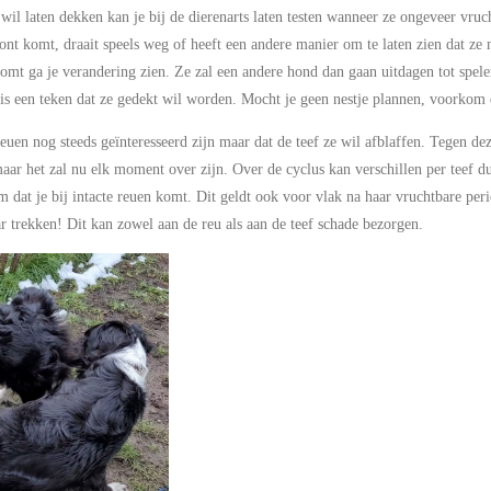
f wil laten dekken kan je bij de dierenarts laten testen wanneer ze ongeveer vruc
kont komt, draait speels weg of heeft een andere manier om te laten zien dat ze
komt ga je verandering zien. Ze zal een andere hond dan gaan uitdagen tot spe
Dit is een teken dat ze gedekt wil worden. Mocht je geen nestje plannen, voorko
uen nog steeds geïnteresseerd zijn maar dat de teef ze wil afblaffen. Tegen dez
ar het zal nu elk moment over zijn. Over de cyclus kan verschillen per teef du
 dat je bij intacte reuen komt. Dit geldt ook voor vlak na haar vruchtbare peri
ar trekken! Dit kan zowel aan de reu als aan de teef schade bezorgen.