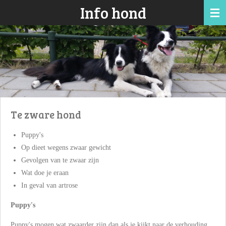
Info hond
Ga
direct
naar
de
hoofdinhoud
Te zware hond
Puppy's
Op dieet wegens zwaar gewicht
Gevolgen van te zwaar zijn
Wat doe je eraan
In geval van artrose
Puppy's
Puppy's mogen wat zwaarder zijn dan als je kijkt naar de verhouding