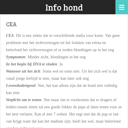
Info hond
Ga
direct
naar
CEA
de
hoofdinhoud
CEA
: Dit is een ziekte dat in verschillende stadia voor komt. Van geen
probleem met het zichtvermogen tot het loslaten van retina en
beïnvloed het zichtvermogen of er treden bloedingen op in het oog
Symptomen
: Minder zicht, bloedingen in het oog
In het begin bij DNA te vinden
: Ja
Wanneer uit het zich
: Soms wel en soms niet. Uit het zich wel is dat
vanaf jonge leeftijd te zien, maar kan later ook nog
Levensbedreigend
: Nee, het kan alleen zijn dat de hond niet volledig
kan zien
Verplicht om te testen
: Nee maar om te voorkomen dat er dragers of
leiders tussen zitten zal een goede fokker de pups al laten testen voor ze
het nest verlaten. Kan al met 7 weken. Het zegt niet dat de pup er last
van krijgt want dat kan het stadium zijn; heeft het wel, maar beïnvloed