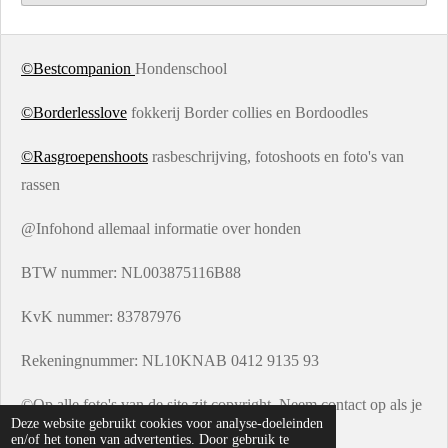
©Bestcompanion
Hondenschool
©Borderlesslove
fokkerij Border collies en Bordoodles
©Rasgroepenshoots
rasbeschrijving, fotoshoots en foto's van
rassen
@Infohond allemaal informatie over honden
BTW nummer: NL003875116B88
KvK nummer: 83787976
Rekeningnummer: NL10KNAB 0412 9135 93
©Op alle foto's van de site zit copyright. Neem contact op als je
Deze website gebruikt cookies voor analyse-doeleinden
een foto wil gebruiken
en/of het tonen van advertenties. Door gebruik te